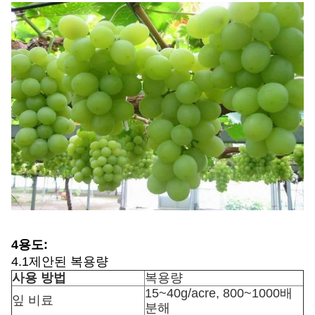
4용도:
4.1제안된 복용량
사용 방법
복용량
15~40g/acre, 800~1000배
잎 비료
분해