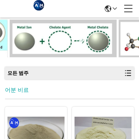
어분 비료
모든 범주
어분 비료