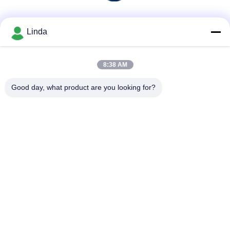
소셜 미디어
Linda
8:38 AM
빠른 연락
Good day, what product are you looking for?
전화
86-136-99415698
이메일
cdaohe88@aliyun.com
주소
4-502, No.8 Yingbin 도로, Jinniu 지역, Chengdu, Sichuan,
중국
개인정보 보호 정책
|
사이트맵