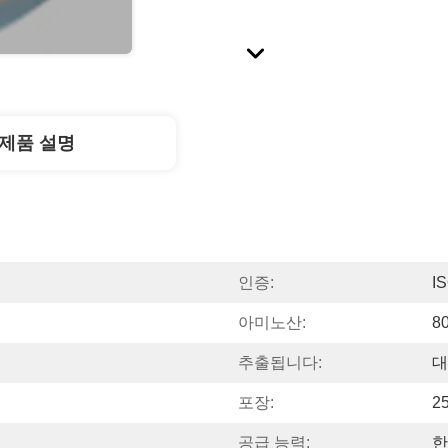
제품 설명
인증:
I
아미노산:
8
추출됩니다:
대
포장:
2
공급 능력:
한