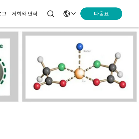
따옴표
로그
저희와 연락