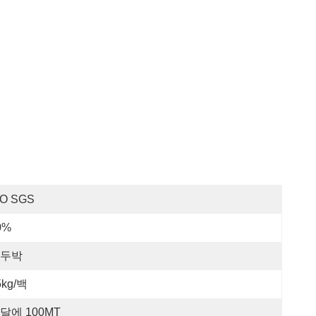
SO SGS
0%
두박
5kg/백
달에 100MT