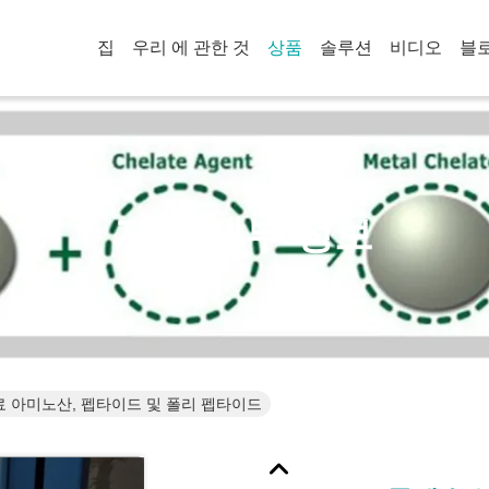
집
우리 에 관한 것
상품
솔루션
비디오
블
제품 세부 정보
료 아미노산, 펩타이드 및 폴리 펩타이드