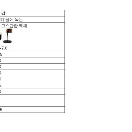
 값
히 물에 녹는
 고스란한 액체
-7.0
25
0
0
0
0
5
0
05