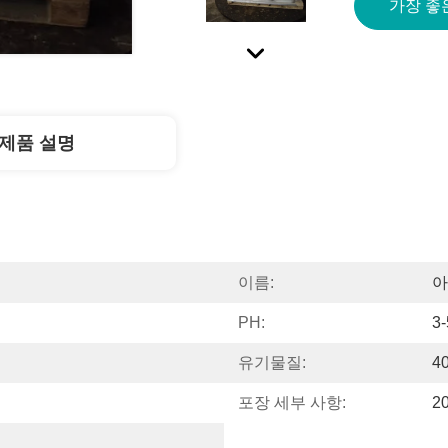
가장 좋
제품 설명
이름:
아
PH:
3-
유기물질:
4
포장 세부 사항:
2