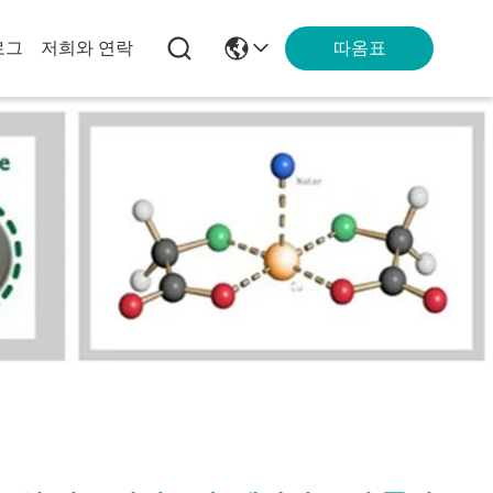
따옴표
로그
저희와 연락