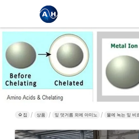
집
상품
잎 덧거름 외에 아미노
물에 녹는 잎 비