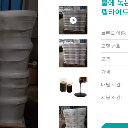
물에 녹는
펩타이
브랜드 이름:
모델 번호:
모크:
가격:
배달 시간:
지불 조건: