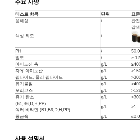
주요 사양
테스트 항목
단위
표준
용해성
/
완전
갈색
색상 외모
/
PH
/
50.0
밀도
/
≥ 1
아미노산 총
g/L
≥40
자유 아미노산
g/L
>15
펩타이드, 폴리 펩타이드
g/L
>30
유기물질
g/L
>40
오리고스
g/L
>12
유기 탄소
g/L
>30
(B1,B6,D,H,PP)
g/L
>1
여러 비타민 (B1,B6,D,H,PP)
중금속
g/L
≤0.
사용 설명서