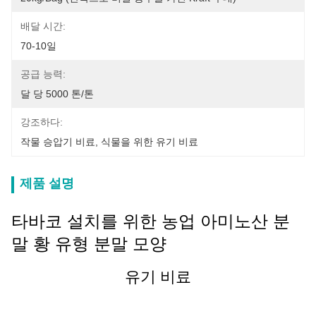
배달 시간:
70-10일
공급 능력:
달 당 5000 톤/톤
강조하다:
작물 승압기 비료
, 
식물을 위한 유기 비료
제품 설명
타바코 설치를 위한 농업 아미노산 분
말 황 유형 분말 모양
유기 비료