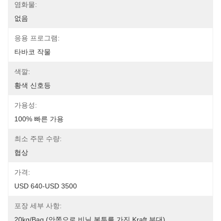
염화물:
없음
응용 프로그램:
타바코 작물
색깔:
황색 신호등
가용성:
100% 빠른 가용
최소 주문 수량:
협상
가격:
USD 640-USD 3500
포장 세부 사항:
20kg/bag (안쪽으로 비닐 봉투를 가진 Kraft 부대)