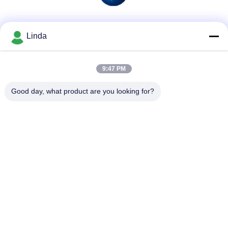
소셜 미디어
Linda
9:47 PM
빠른 연락
Good day, what product are you looking for?
전화
86-136-99415698
이메일
cdaohe88@aliyun.com
주소
4-502, No.8 Yingbin 도로, Jinniu 지역, Chengdu, Sichuan,
중국
개인정보 보호 정책
|
사이트맵