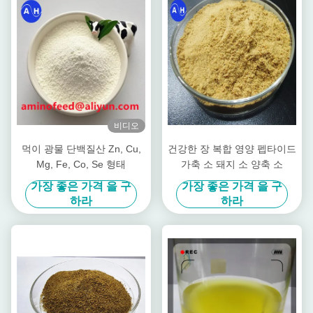
비디오
먹이 광물 단백질산 Zn, Cu,
건강한 장 복합 영양 펩타이드
Mg, Fe, Co, Se 형태
가축 소 돼지 소 양축 소
가장 좋은 가격 을 구
가장 좋은 가격 을 구
하라
하라