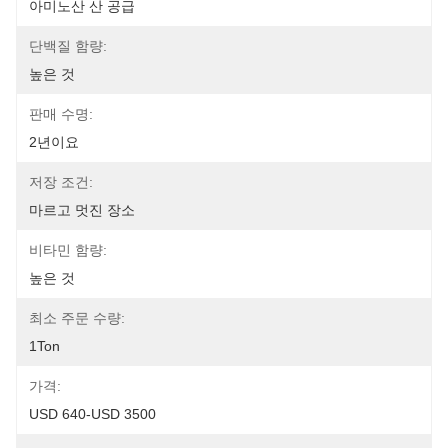
아미노산 산 공급
단백질 함량:
높은 것
판매 수명:
2년이요
저장 조건:
마르고 멋진 장소
비타민 함량:
높은 것
최소 주문 수량:
1Ton
가격:
USD 640-USD 3500