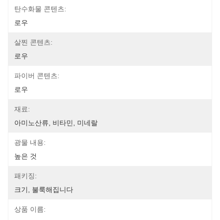
탄수화물 콘텐츠:
로우
살찐 콘텐츠:
로우
파이버 콘텐츠:
로우
재료:
아미노산류, 비타민, 미네랄
광물 내용:
높은 것
패키징:
크기, 불룩해집니다
상품 이름: