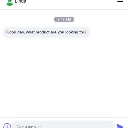
Linda
8:47 AM
빠른 연락
Good day, what product are you looking for?
전화
86-136-99415698
이메일
cdaohe88@aliyun.com
주소
4-502, No.8 Yingbin 도로, Jinniu 지역, Chengdu, Sichuan,
중국
개인정보 보호 정책
|
사이트맵
중국 좋은 품질 아미노산 액체 비료 공급자. 저작권 2019-2026
Chengdu Chelation Biology Technology Co., Ltd. 모두 모든 권리