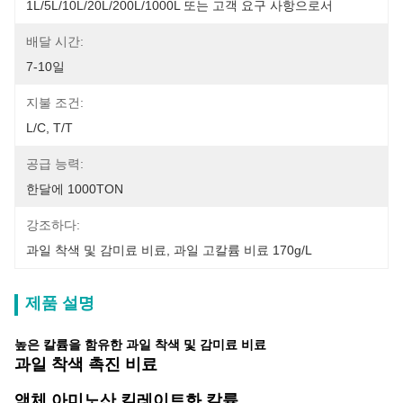
1L/5L/10L/20L/200L/1000L 또는 고객 요구 사항으로서
배달 시간:
7-10일
지불 조건:
L/C, T/T
공급 능력:
한달에 1000TON
강조하다:
과일 착색 및 감미료 비료
, 
과일 고칼륨 비료 170g/l
제품 설명
높은 칼륨을 함유한 과일 착색 및 감미료 비료
과일 착색 촉진 비료
액체 아미노산 킬레이트화 칼륨