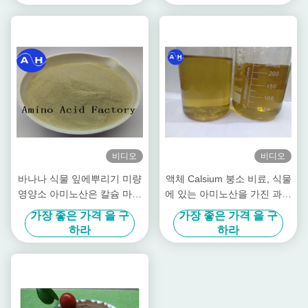
비디오
비디오
바나나 식물 잎에뿌리기 미량
액체 Calsium 붕소 비료, 식물
영양소 아미노산은 칼슘 마그
에 있는 아미노산을 가진 과일
네슘 아연을 킬레이팅했습니
나무 비료
가장 좋은 가격 을 구
가장 좋은 가격 을 구
다
하라
하라