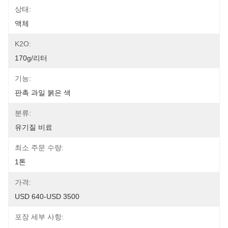
상태:
액체
K2O:
170g/리터
기능:
판촉 과일 붉은 색
분류:
유기질 비료
최소 주문 수량:
1톤
가격:
USD 640-USD 3500
포장 세부 사항: