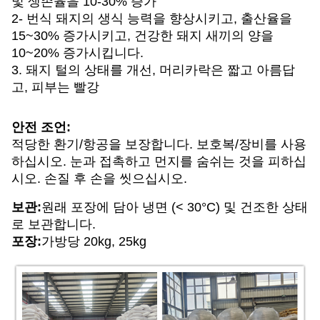
및 생존율을 10-30% 증가
2- 번식 돼지의 생식 능력을 향상시키고, 출산율을
15~30% 증가시키고, 건강한 돼지 새끼의 양을
10~20% 증가시킵니다.
3. 돼지 털의 상태를 개선, 머리카락은 짧고 아름답
고, 피부는 빨강
안전 조언:
적당한 환기/항공을 보장합니다. 보호복/장비를 사용
하십시오. 눈과 접촉하고 먼지를 숨쉬는 것을 피하십
시오. 손질 후 손을 씻으십시오.
보관:
원래 포장에 담아 냉면 (< 30°C) 및 건조한 상태
로 보관합니다.
포장:
가방당 20kg, 25kg