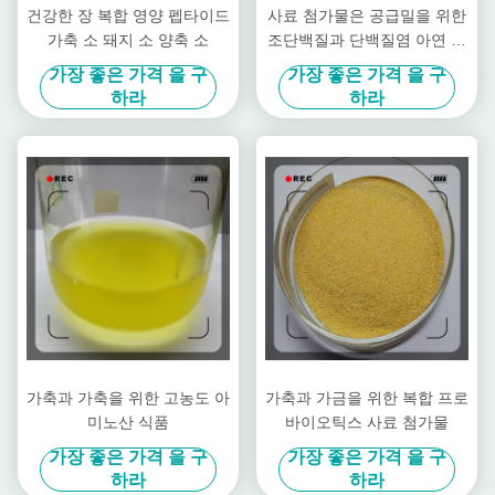
건강한 장 복합 영양 펩타이드
사료 첨가물은 공급밀을 위한
가축 소 돼지 소 양축 소
조단백질과 단백질염 아연 아
연 파우더를 킬레이팅했습니
가장 좋은 가격 을 구
가장 좋은 가격 을 구
다
하라
하라
가축과 가축을 위한 고농도 아
가축과 가금을 위한 복합 프로
미노산 식품
바이오틱스 사료 첨가물
가장 좋은 가격 을 구
가장 좋은 가격 을 구
하라
하라