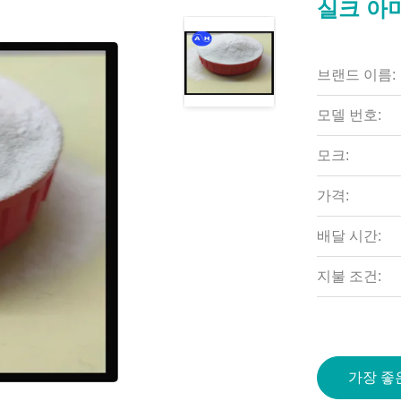
실크 아미
브랜드 이름:
모델 번호:
모크:
가격:
배달 시간:
지불 조건:
가장 좋