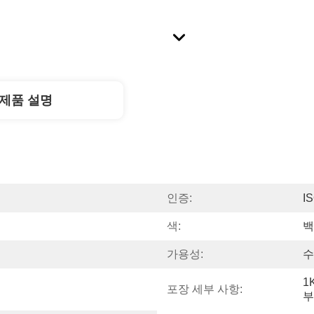
제품 설명
인증:
I
색:
백
가용성:
수
1
포장 세부 사항:
부