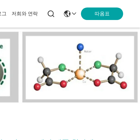
따옴표
로그
저희와 연락