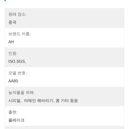
원래 장소:
중국
브랜드 이름:
AH
인증:
ISO,SGS,
모델 번호:
AA80
농작물을 위해:
시리얼,  야채인 해바라기, 콩 기타 등등
출현:
플레이크