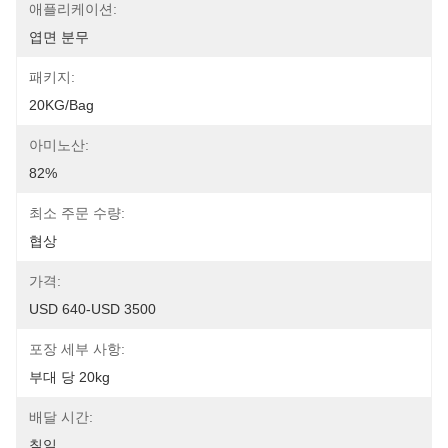
애플리케이션:
엽면 분무
패키지:
20KG/bag
아미노산:
82%
최소 주문 수량:
협상
가격:
USD 640-USD 3500
포장 세부 사항:
부대 당 20kg
배달 시간:
칠일