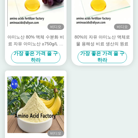
비디오
비디오
아미노산 80% 액체 수분화 비
80%의 자유 아미노산 액체로
료 자유 아미노산 ≥750g/L 총
물 용해성 비료 생산의 원료
질소 ≥12.0% 및 유기농 농사
가장 좋은 가격 을 구
가장 좋은 가격 을 구
를위한 높은 용해성
하라
하라
비디오