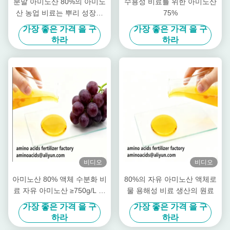
분말 아미노산 80%의 아미노
수용성 비료를 위한 아미노산
산 농업 비료는 뿌리 성장을
75%
자극합니다
가장 좋은 가격 을 구
가장 좋은 가격 을 구
하라
하라
비디오
비디오
아미노산 80% 액체 수분화 비
80%의 자유 아미노산 액체로
료 자유 아미노산 ≥750g/L 총
물 용해성 비료 생산의 원료
질소 ≥12.0% 및 유기농 농사
가장 좋은 가격 을 구
가장 좋은 가격 을 구
를위한 높은 용해성
하라
하라