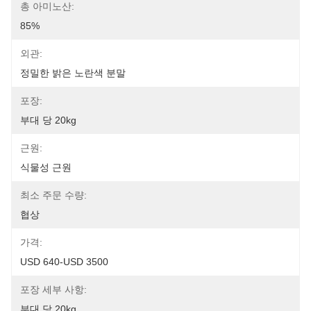
총 아미노산:
85%
외관:
정밀한 밝은 노란색 분말
포장:
부대 당 20kg
근원:
식물성 근원
최소 주문 수량:
협상
가격:
USD 640-USD 3500
포장 세부 사항:
부대 당 20kg