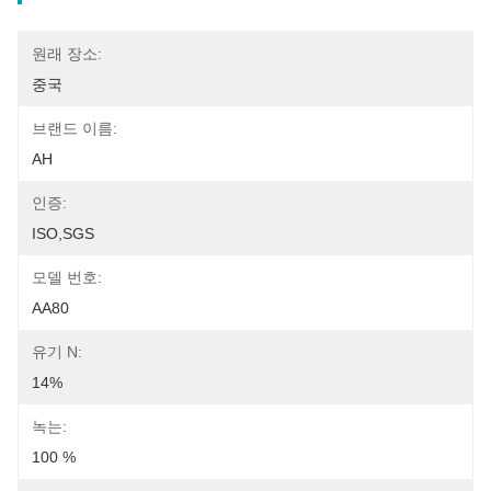
원래 장소:
중국
브랜드 이름:
AH
인증:
ISO,SGS
모델 번호:
AA80
유기 N:
14%
녹는:
100 %