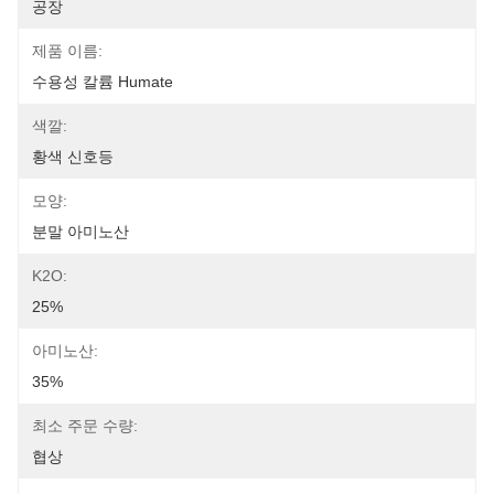
공장
제품 이름:
수용성 칼륨 Humate
색깔:
황색 신호등
모양:
분말 아미노산
K2O:
25%
아미노산:
35%
최소 주문 수량:
협상