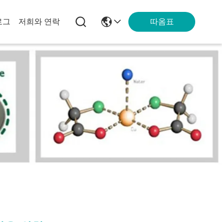
따옴표
로그
저희와 연락