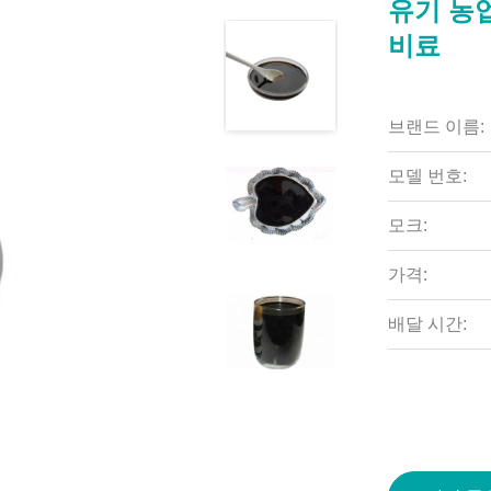
유기 농업을
비료
브랜드 이름:
모델 번호:
모크:
가격:
배달 시간: