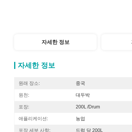
자세한 정보
자세한 정보
원래 장소:
중국
원천:
대두박
포장:
200L /Drum
애플리케이션:
농업
포장 세부 사항:
드럼 당 200L