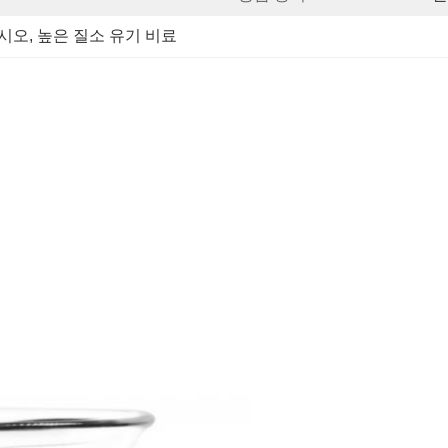
십시오
, 
높은 질소 유기 비료