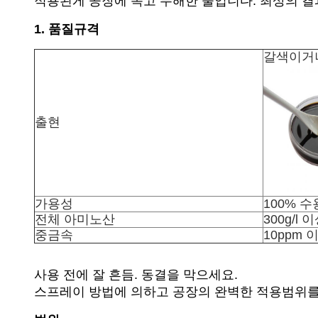
적용된게 공장에 녹고 무해한 물입니다. 최상의 결
1. 품질규격
갈색이거
출현
가용성
100% 
전체 아미노산
300g/l 
중금속
10ppm 
사용 전에 잘 흔듬. 동결을 막으세요.
스프레이 방법에 의하고 공장의 완벽한 적용범위를