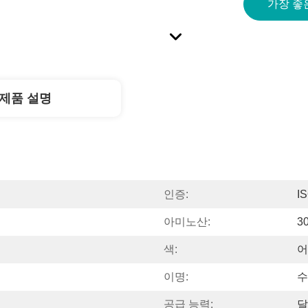
가장 좋
제품 설명
인증:
I
아미노산:
3
색:
어
이명:
수
공급 능력:
달