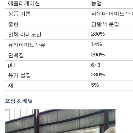
애플리케이션
농업
상품 이름
파우더 아미노산 
출현
담황색 분말
≥80%
전체 아미노산
14%
유리아미노산류
≥90%
단백질
pH
6~8
≥80%
유기 물질
5%
재
포장 & 배달