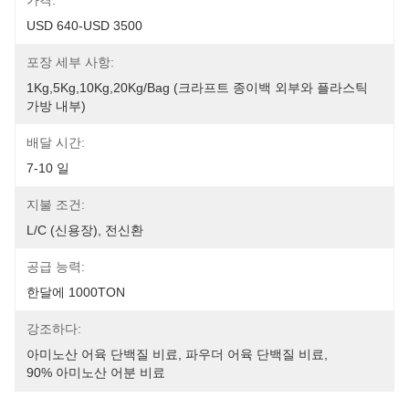
가격:
USD 640-USD 3500
포장 세부 사항:
1Kg,5Kg,10Kg,20Kg/Bag (크라프트 종이백 외부와 플라스틱 
가방 내부)
배달 시간:
7-10 일
지불 조건:
L/C (신용장), 전신환
공급 능력:
한달에 1000TON
강조하다:
아미노산 어육 단백질 비료
, 
파우더 어육 단백질 비료
, 
90% 아미노산 어분 비료