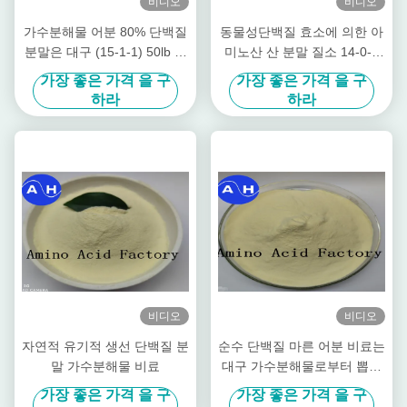
비디오
비디오
가수분해물 어분 80% 단백질
동물성단백질 효소에 의한 아
분말은 대구 (15-1-1) 50lb 가
미노산 산 분말 질소 14-0-0
방으로부터 뽑아냈습니다
수용성 비료
가장 좋은 가격 을 구
가장 좋은 가격 을 구
하라
하라
비디오
비디오
자연적 유기적 생선 단백질 분
순수 단백질 마른 어분 비료는
말 가수분해물 비료
대구 가수분해물로부터 뽑아
냈습니다
가장 좋은 가격 을 구
가장 좋은 가격 을 구