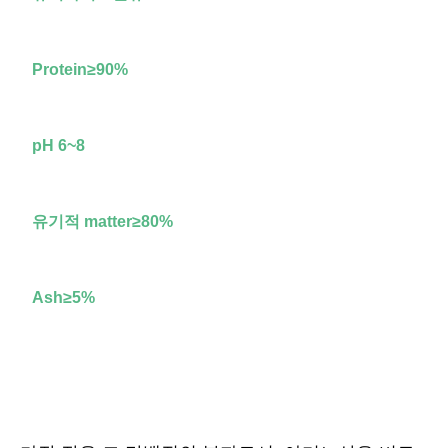
Protein≥90%
pH 6~8
유기적 matter≥80%
Ash≥5%