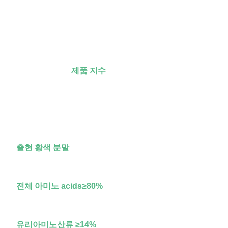
제품 지수
출현 황색 분말
전체 아미노 acids≥80%
유리아미노산류 ≥14%