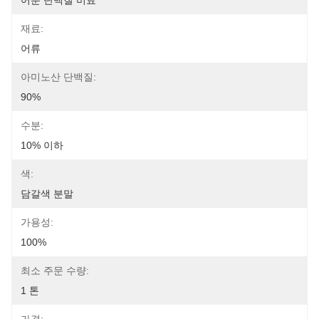
어분 단백질 비료
재료:
어류
아미노산 단백질:
90%
수분:
10% 이하
색:
담갈색 분말
가용성:
100%
최소 주문 수량:
1 톤