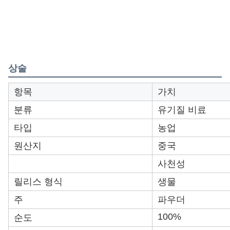
상술
항목
가치
분류
유기질 비료
타입
농업
원산지
중국
사천성
릴리스 형식
생물
주
파우더
100%
순도