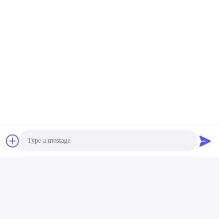
비디오
안녕 질소액 아미노산류 발전
잎 살포 콩 음식 비료 아연에
소 비료 관개 시스템 지원
의하여 킬레이트화되는 농약
높은 순수성
가장 좋은 가격 을 구
가장 좋은 가격 을 구
하라
하라
Photo
비디오
Video Call