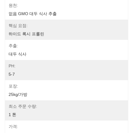
원천:
없음 GMO 대두 식사 추출
핵심 요점:
하이드 록시 프롤린
추출:
대두 식사
PH:
5-7
포장:
25kg/가방
최소 주문 수량:
1 톤
가격: