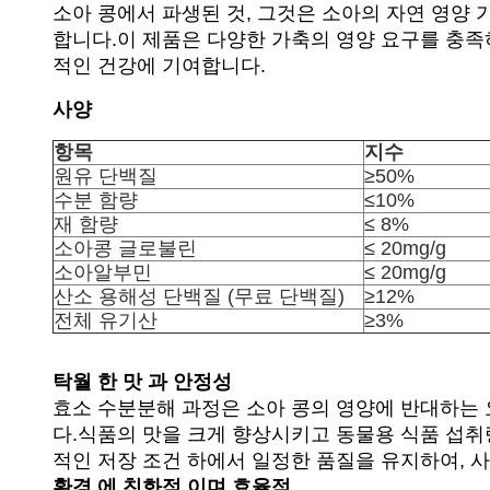
소아 콩에서 파생된 것, 그것은 소아의 자연 영양
합니다.이 제품은 다양한 가축의 영양 요구를 충족하
적인 건강에 기여합니다.
사양
항목
지수
원유 단백질
≥50%
수분 함량
≤10%
재 함량
≤ 8%
소아콩 글로불린
≤ 20mg/g
소아알부민
≤ 20mg/g
산소 용해성 단백질 (무료 단백질)
≥12%
전체 유기산
≥3%
탁월 한 맛 과 안정성
효소 수분분해 과정은 소아 콩의 영양에 반대하는 요인 
다.식품의 맛을 크게 향상시키고 동물용 식품 섭취
적인 저장 조건 하에서 일정한 품질을 유지하여, 
환경 에 친화적 이며 효율적