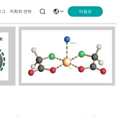
따옴표
로그
저희와 연락