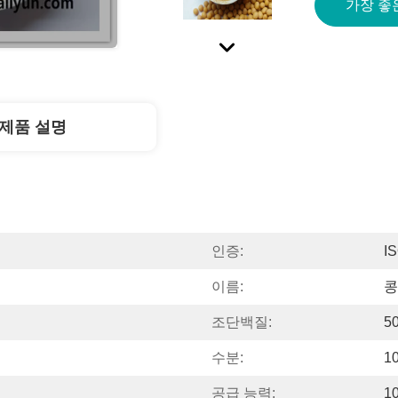
가장 좋
제품 설명
인증:
I
이름:
콩
조단백질:
5
수분:
1
공급 능력:
1