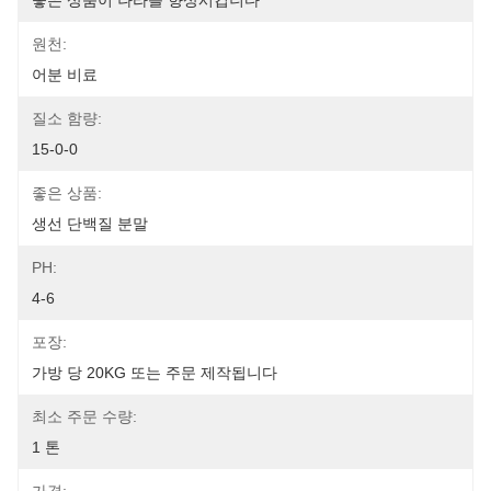
좋은 상품이 나라를 향상시킵니다
원천:
어분 비료
질소 함량:
15-0-0
좋은 상품:
생선 단백질 분말
PH:
4-6
포장:
가방 당 20KG 또는 주문 제작됩니다
최소 주문 수량:
1 톤