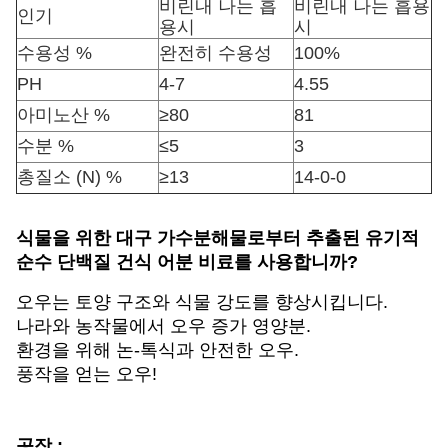
비린내 나는 흡
비린내 나는 흡용
인기
용시
시
수용성 %
완전히 수용성
100%
PH
4-7
4.55
아미노산 %
≥80
81
수분 %
≤5
3
총질소 (N) %
≥13
14-0-0
식물을 위한 대구 가수분해물로부터 추출된 유기적
순수 단백질 건식 어분 비료를 사용합니까?
오우는 토양 구조와 식물 강도를 향상시킵니다.
나라와 농작물에서 오우 증가 영양분.
환경을 위해 논-톡식과 안전한 오우.
풍작
을 얻는 오우!
공장 :