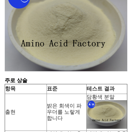
주로 상술
항목
표준
테스트 결과
담황색 분말
밝은 회색이 파
출현
우더를 노랗게
합니다