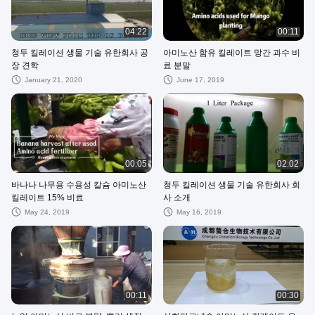
04:22
00:11
청두 킬레이션 생물 기술 유한회사 공
아미노산 함유 킬레이트 망간 과수 비
장 견학
료 분말
January 21, 2020
June 17, 2019
00:05
02:02
바나나 나무용 수용성 칼슘 아미노산
청두 킬레이션 생물 기술 유한회사 회
킬레이트 15% 비료
사 소개
May 24, 2019
May 16, 2019
00:11
00:30