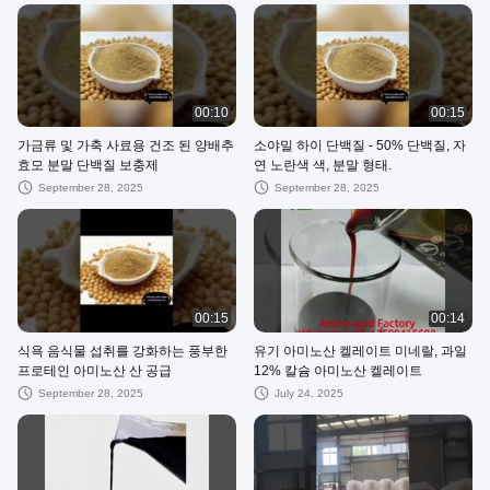
00:10
00:15
가금류 및 가축 사료용 건조 된 양배추
소야밀 하이 단백질 - 50% 단백질, 자
효모 분말 단백질 보충제
연 노란색 색, 분말 형태.
September 28, 2025
September 28, 2025
00:15
00:14
식욕 음식물 섭취를 강화하는 풍부한
유기 아미노산 켈레이트 미네랄, 과일
프로테인 아미노산 산 공급
12% 칼슘 아미노산 켈레이트
September 28, 2025
July 24, 2025