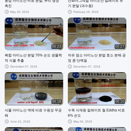
농업 아미노산 비료 분말, 뿌리 생장
산화마그네슘 아미노산 킬레이트 유
촉진
기 분말 (과수용)
May 16, 2019
February 19, 2019
00:23
00:27
복합 아미노산 분말 70% 순도 생물학
자유 염소 아미노산 분말 효소 분해 공
적 식물 추출
정 콩 단백질
December 07, 2018
December 07, 2018
00:18
00:10
식물 아미노산 액체 비료 수용성 무공
수목 식재용 킬레이트 철 Eddha 비료
해
6% 순도
June 01, 2018
May 04, 2018