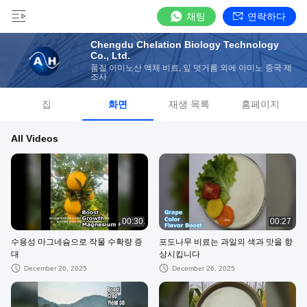
채팅
연락하다
Chengdu Chelation Biology Technology
Co., Ltd.
품질 아미노산 액체 비료, 잎 덧거름 외에 아미노 중국 제
조사
집
화면
재생 목록
홈페이지
All Videos
00:30
00:27
수용성 마그네슘으로 작물 수확량 증
포도나무 비료는 과일의 색과 맛을 향
대
상시킵니다
December 26, 2025
December 26, 2025