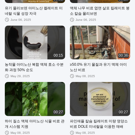
유기 몰리브덴 아미노산 켈레이트 미
액체 나무 비료 엽면 살포 킬레이트 붕
네랄 식물 성장 자극
소 칼슘 몰리브덴
June 06, 2025
June 06, 2025
00:15
00:36
농작물 아미노산 복합 액체 효소 수분
≥50.0% 유기 물질과 유기 액체 아미
화 과정 50% 순도
노산 비료
May 29, 2025
May 08, 2025
00:27
00:27
하이 질소 액체 아미노산 식물 비료 관
파인애플 칼슘 킬레이트 미량 영양소
개 시스템 지원
비료 DOLE 미네랄을 이용한 재배
May 08, 2025
May 08, 2025