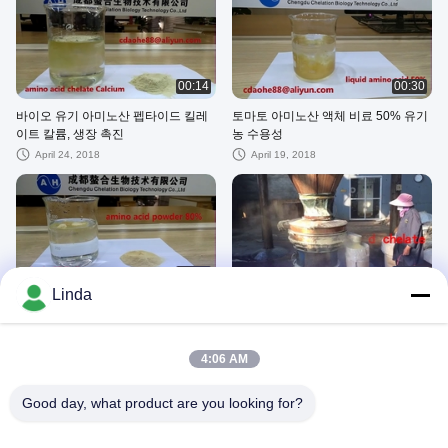
00:14
00:30
바이오 유기 아미노산 펩타이드 킬레
토마토 아미노산 액체 비료 50% 유기
이트 칼륨, 생장 촉진
농 수용성
April 24, 2018
April 19, 2018
00:16
01:46
Linda
유기농 수소화 대두 단백질 비료 (아미
유기 아미노산 단백질 분말 흡수 용이
노산 함유)
수확량 증가
April 19, 2018
April 19, 2018
4:06 AM
Good day, what product are you looking for?