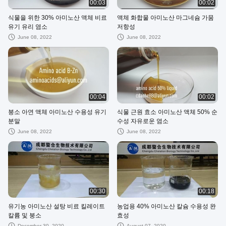
00:03
00:02
식물을 위한 30% 아미노산 액체 비료
액체 화합물 아미노산 마그네슘 가뭄
유기 유리 염소
저항성
June 08, 2022
June 08, 2022
00:04
00:02
붕소 아연 액체 아미노산 수용성 유기
식물 근원 효소 아미노산 액체 50% 순
분말
수성 자유로운 염소
June 08, 2022
June 08, 2022
00:30
00:18
유기농 아미노산 설탕 비료 킬레이트
농업용 40% 아미노산 칼슘 수용성 완
칼륨 및 붕소
효성
December 30, 2020
August 07, 2020