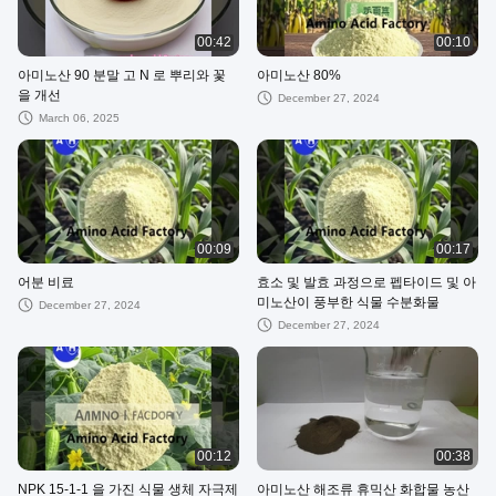
00:42
00:10
아미노산 90 분말 고 N 로 뿌리와 꽃
아미노산 80%
을 개선
December 27, 2024
March 06, 2025
00:09
00:17
어분 비료
효소 및 발효 과정으로 펩타이드 및 아
미노산이 풍부한 식물 수분화물
December 27, 2024
December 27, 2024
00:12
00:38
NPK 15-1-1 을 가진 식물 생체 자극제
아미노산 해조류 휴믹산 화합물 농산