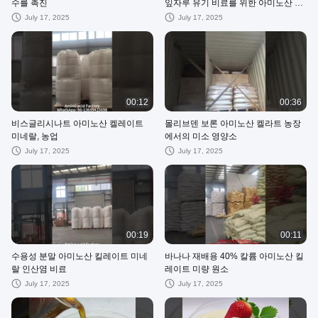
수를 촉진
잎자루 유기 비료를 위한 아미노산 켈
레이트 미네랄
July 17, 2025
July 17, 2025
00:12
00:36
비스글리시나트 아미노산 켈레이트
몰리브덴 보론 아미노산 켈라트 농장
미네랄, 농업
에서의 미소 영양소
July 17, 2025
July 17, 2025
00:19
00:11
수용성 분말 아미노산 킬레이트 미네
바나나 재배용 40% 칼륨 아미노산 킬
랄 인산염 비료
레이트 미량 원소
July 17, 2025
July 17, 2025